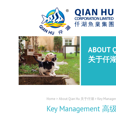
ABOUT 
关于仟
Home
> About Qian Hu 关于仟湖 > Key Man
Key Management