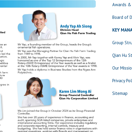
Awards 
Board of
KEY MA
Group St
Qian Hu
Our Mis
Privacy
Sitemap