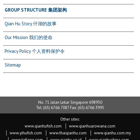
GROUP STRUCTURE 集团架构
Qian Hu Story 仟湖的故事
Our Mission 我们的使命
Privacy Policy 个人资料保护令
Sitemap
No. 71 Jalan Lekar Singapore 698950
Tel: (65) 6766 7087 Fax: (65) 6766 3995
www.qianhufish.com
www.qianhuarowana.com
www.yihufish.com
www.thaiqianhu.com
www.qianhu.com.my
www.tatleng.com
www.qianhu.co.id
www.qianhuchina.com